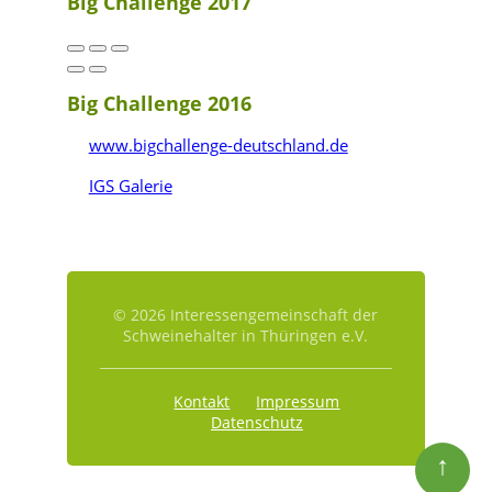
Big Challenge 2017
Big Challenge 2016
www.bigchallenge-deutschland.de
IGS Galerie
© 2026 Interessengemeinschaft der
Schweinehalter in Thüringen e.V.
Kontakt
Impressum
Datenschutz
↑