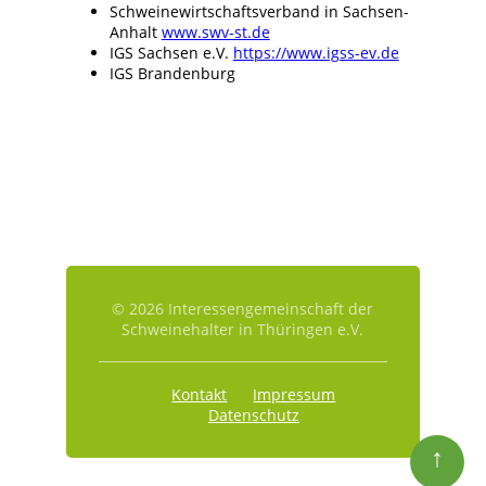
Schweinewirtschaftsverband in Sachsen-
Anhalt
www.swv-st.de
IGS Sachsen e.V.
https://www.igss-ev.de
IGS Brandenburg
© 2026 Interessengemeinschaft der
Schweinehalter in Thüringen e.V.
Kontakt
Impressum
Datenschutz
↑