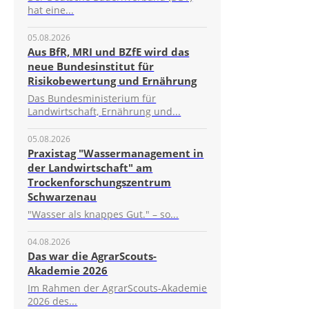
hat eine...
05.08.2026
Aus BfR, MRI und BZfE wird das
neue Bundesinstitut für
Risikobewertung und Ernährung
Das Bundesministerium für
Landwirtschaft, Ernährung und...
05.08.2026
Praxistag "Wassermanagement in
der Landwirtschaft" am
Trockenforschungszentrum
Schwarzenau
"Wasser als knappes Gut." – so...
04.08.2026
Das war die AgrarScouts-
Akademie 2026
Im Rahmen der AgrarScouts-Akademie
2026 des...