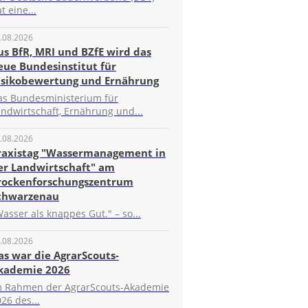
t eine...
.08.2026
us BfR, MRI und BZfE wird das
eue Bundesinstitut für
isikobewertung und Ernährung
as Bundesministerium für
ndwirtschaft, Ernährung und...
.08.2026
raxistag "Wassermanagement in
er Landwirtschaft" am
rockenforschungszentrum
chwarzenau
asser als knappes Gut." – so...
.08.2026
as war die AgrarScouts-
kademie 2026
m Rahmen der AgrarScouts-Akademie
26 des...