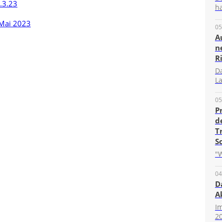
.3.23
ha
 Mai 2023
05
A
n
R
D
La
05
P
d
T
S
"W
04
D
A
I
20