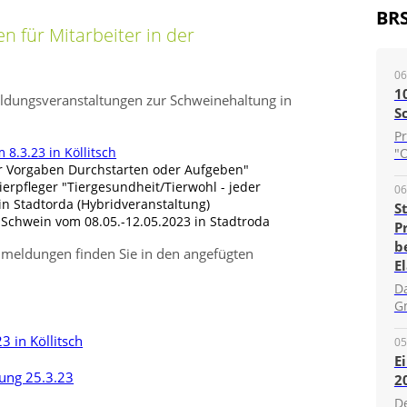
BR
n für Mitarbeiter in der
06
1
ildungsveranstaltungen zur Schweinehaltung in
S
P
8.3.23 in Köllitsch
"O
r Vorgaben Durchstarten oder Aufgeben
ierpfleger
Tiergesundheit/Tierwohl - jeder
06
n Stadtorda (Hybridveranstaltung)
S
chwein vom 08.05.-12.05.2023 in Stadtroda
P
b
meldungen finden Sie in den angefügten
E
D
G
3 in Köllitsch
05
E
tung 25.3.23
2
D