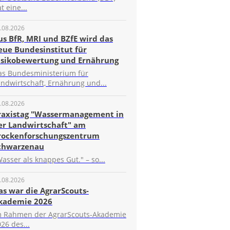
t eine...
.08.2026
us BfR, MRI und BZfE wird das
eue Bundesinstitut für
isikobewertung und Ernährung
as Bundesministerium für
ndwirtschaft, Ernährung und...
.08.2026
raxistag "Wassermanagement in
er Landwirtschaft" am
rockenforschungszentrum
chwarzenau
asser als knappes Gut." – so...
.08.2026
as war die AgrarScouts-
kademie 2026
m Rahmen der AgrarScouts-Akademie
26 des...