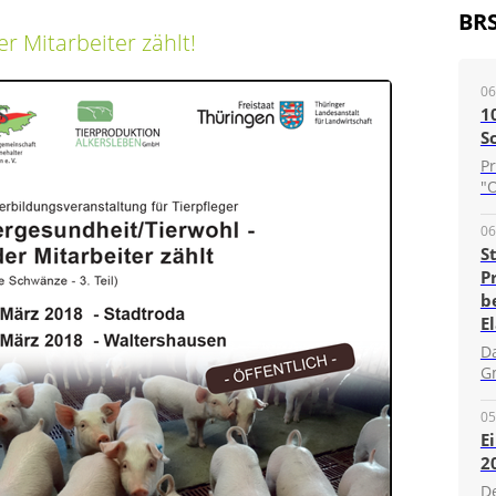
BR
r Mitarbeiter zählt!
06
1
S
P
"O
06
S
P
b
E
D
G
05
E
2
D