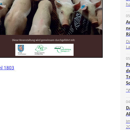
ha
05
A
n
R
D
La
05
P
hl 1803
d
T
S
"W
04
D
A
I
20