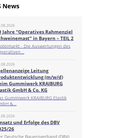
S News
.08.2026
0 Jahre “Operatives Rahmenziel
chweinemast” in Bayern – TEIL 2
roteimarkt - Die Auswertungen des
perativen...
.08.2026
tellenanzeige Leitung
roduktentwicklung (m/w/d)
eim Gummiwerk KRAIBURG
lastik GmbH & Co. KG
as Gummiwerk KRAIBURG Elastik
mbH &...
.08.2026
insatz und Erfolge des DBV
025/26
er Deutsche Bauernverband (DBV)