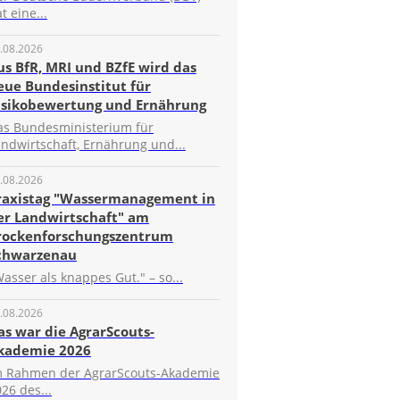
t eine...
.08.2026
us BfR, MRI und BZfE wird das
eue Bundesinstitut für
isikobewertung und Ernährung
as Bundesministerium für
ndwirtschaft, Ernährung und...
.08.2026
raxistag "Wassermanagement in
er Landwirtschaft" am
rockenforschungszentrum
chwarzenau
asser als knappes Gut." – so...
.08.2026
as war die AgrarScouts-
kademie 2026
m Rahmen der AgrarScouts-Akademie
26 des...