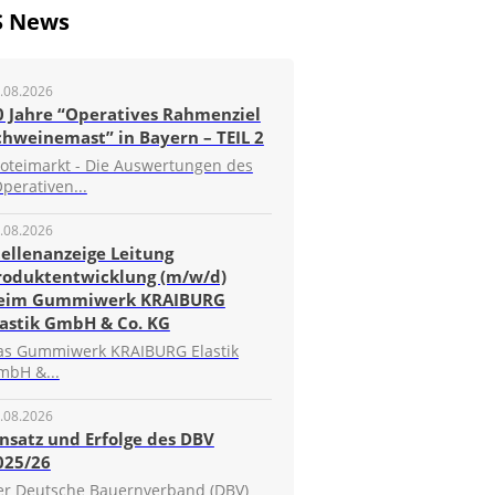
S News
.08.2026
0 Jahre “Operatives Rahmenziel
chweinemast” in Bayern – TEIL 2
roteimarkt - Die Auswertungen des
perativen...
.08.2026
tellenanzeige Leitung
roduktentwicklung (m/w/d)
eim Gummiwerk KRAIBURG
lastik GmbH & Co. KG
as Gummiwerk KRAIBURG Elastik
mbH &...
.08.2026
insatz und Erfolge des DBV
025/26
er Deutsche Bauernverband (DBV)