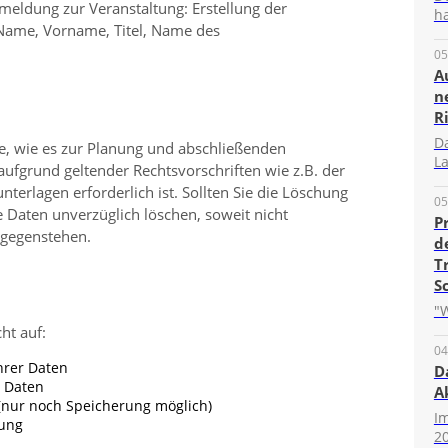
nmeldung zur Veranstaltung: Erstellung der
ha
Name, Vorname, Titel, Name des
05
A
n
R
D
ge, wie es zur Planung und abschließenden
La
ufgrund geltender Rechtsvorschriften wie z.B. der
erlagen erforderlich ist. Sollten Sie die Löschung
05
 Daten unverzüglich löschen, soweit nicht
P
tgegenstehen.
d
T
S
"W
ht auf:
04
hrer Daten
D
r Daten
A
(nur noch Speicherung möglich)
I
tung
20