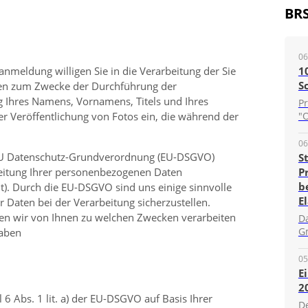
BR
06
anmeldung willigen Sie in die Verarbeitung der Sie
1
S
en zum Zwecke der Durchführung der
g Ihres Namens, Vornamens, Titels und Ihres
P
er Veröffentlichung von Fotos ein, die während der
"O
06
r EU Datenschutz-Grundverordnung (EU-DSGVO)
S
beitung Ihrer personenbezogenen Daten
P
b
). Durch die EU-DSGVO sind uns einige sinnvolle
E
r Daten bei der Verarbeitung sicherzustellen.
ten wir von Ihnen zu welchen Zwecken verarbeiten
D
G
haben
05
E
2
 6 Abs. 1 lit. a) der EU-DSGVO auf Basis Ihrer
D