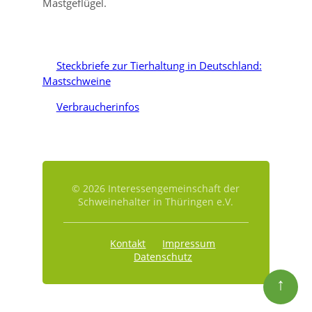
Mastgeflügel.
Steckbriefe zur Tierhaltung in Deutschland:
Mastschweine
Verbraucherinfos
© 2026 Interessengemeinschaft der
Schweinehalter in Thüringen e.V.
Kontakt
Impressum
Datenschutz
↑