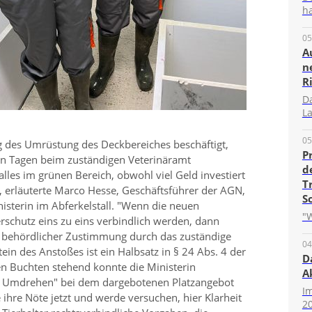
ha
05
A
n
R
D
La
05
ng des Umrüstung des Deckbereiches beschäftigt,
P
en Tagen beim zuständigen Veterinäramt
d
alles im grünen Bereich, obwohl viel Geld investiert
T
 erläuterte Marco Hesse, Geschäftsführer der AGN,
S
isterin im Abferkelstall.
Wenn die neuen
"W
schutz eins zu eins verbindlich werden, dann
 behördlicher Zustimmung durch das zuständige
04
ein des Anstoßes ist ein Halbsatz in § 24 Abs. 4 der
D
en Buchten stehend konnte die Ministerin
A
s Umdrehen
bei dem dargebotenen Platzangebot
I
 ihre Nöte jetzt und werde versuchen, hier Klarheit
20