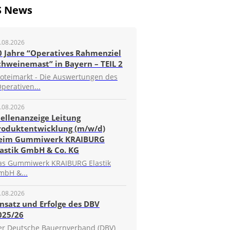
S News
.08.2026
0 Jahre “Operatives Rahmenziel
chweinemast” in Bayern – TEIL 2
roteimarkt - Die Auswertungen des
perativen...
.08.2026
tellenanzeige Leitung
roduktentwicklung (m/w/d)
eim Gummiwerk KRAIBURG
lastik GmbH & Co. KG
as Gummiwerk KRAIBURG Elastik
mbH &...
.08.2026
insatz und Erfolge des DBV
025/26
er Deutsche Bauernverband (DBV)