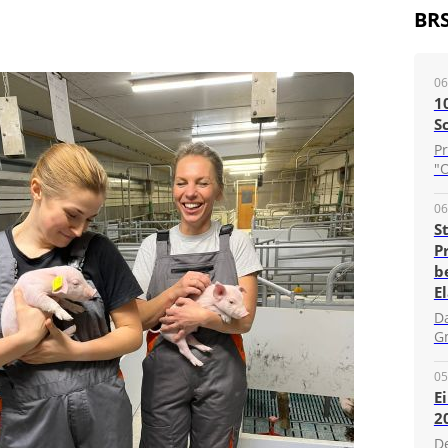
BR
06
1
S
P
"O
06
S
P
b
E
D
G
05
E
2
D