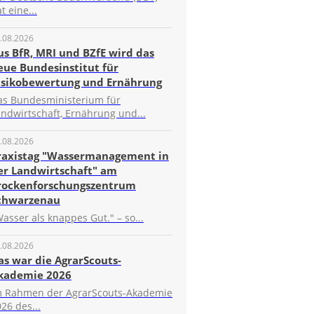
t eine...
.08.2026
us BfR, MRI und BZfE wird das
eue Bundesinstitut für
isikobewertung und Ernährung
as Bundesministerium für
ndwirtschaft, Ernährung und...
.08.2026
raxistag "Wassermanagement in
er Landwirtschaft" am
rockenforschungszentrum
chwarzenau
asser als knappes Gut." – so...
.08.2026
as war die AgrarScouts-
kademie 2026
m Rahmen der AgrarScouts-Akademie
26 des...