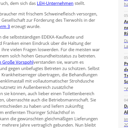
pruch, dem sich das
LEH-Unternehmen
stellt.
ha
braucher mit frischem Schweinefleisch versorgen,
05
er Gesellschaft zur Förderung des Tierwohls in der
A
orm 3
erzeugt wurde.
n
R
 die selbstständigen EDEKA-Kaufleute und
D
d Franken einen Eindruck über die Haltung der
La
ihre vielen Fragen loswerden. Für die meisten war
 einem solch hohen Gesundheitsstatus zu betreten.
05
e Große Vorspohl
verstanden sie, warum es
P
 und gegen unbefugtes Betreten zu schützen. Selbst
d
 Krankheitserreger übertragen, die Behandlungen
T
enklimastall mit vollautomatischer Strohdusche
S
utznetz im Außenbereich zusätzliche
"W
 sie können, auch lieber einen Toilettenbereich
ten, überraschte auch die Betriebsmannschaft. Sie
04
 entschieden zu haben und liefern zukünftig
D
A
m entfernten Thüringer Schlachthof in
 kann die gewünschten gleichmäßigen Lieferungen
I
r mehrere Jahre vertraglich gebunden. Nun bleibt
20