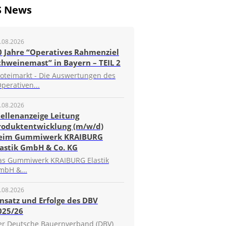
S News
.08.2026
0 Jahre “Operatives Rahmenziel
chweinemast” in Bayern – TEIL 2
roteimarkt - Die Auswertungen des
perativen...
.08.2026
tellenanzeige Leitung
roduktentwicklung (m/w/d)
eim Gummiwerk KRAIBURG
lastik GmbH & Co. KG
as Gummiwerk KRAIBURG Elastik
mbH &...
.08.2026
insatz und Erfolge des DBV
025/26
er Deutsche Bauernverband (DBV)