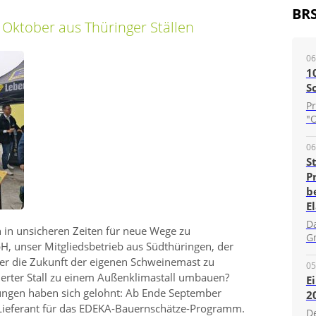
BR
ktober aus Thüringer Ställen
06
1
S
P
"O
06
S
P
b
E
D
 in unsicheren Zeiten für neue Wege zu
G
H, unser Mitgliedsbetrieb aus Südthüringen, der
ber die Zukunft der eigenen Schweinemast zu
05
sierter Stall zu einem Außenklimastall umbauen?
E
ungen haben sich gelohnt: Ab Ende September
2
er Lieferant für das EDEKA-Bauernschätze-Programm.
D