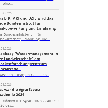
t eine...
.08.2026
us BfR, MRI und BZfE wird das
eue Bundesinstitut für
isikobewertung und Ernährung
as Bundesministerium für
ndwirtschaft, Ernährung und...
.08.2026
raxistag "Wassermanagement in
er Landwirtschaft" am
rockenforschungszentrum
chwarzenau
asser als knappes Gut." – so...
.08.2026
as war die AgrarScouts-
kademie 2026
m Rahmen der AgrarScouts-Akademie
26 des...