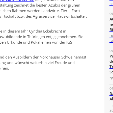
ha
altung zeichnet die besten Azubis der grünen
rlichen Rahmen werden Landwirte, Tier- , Forst-
05
irtschaft bzw. des Agrarservice, Hauswirtschafter,
A
n
R
e in diesem Jahr Cynthia Eckebrecht in
D
Auszubildende in Thüringen entgegennehmen. Sie
La
neben Urkunde und Pokal einen von der IGS
05
P
t und den Ausbildern der Nordhäuser Schweinemast
d
ung und wünscht weiterhin viel Freude und
T
einen.
S
"W
04
D
A
I
20