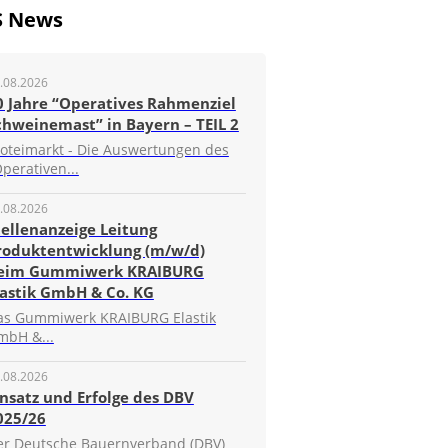
S News
.08.2026
0 Jahre “Operatives Rahmenziel
chweinemast” in Bayern – TEIL 2
roteimarkt - Die Auswertungen des
perativen...
.08.2026
tellenanzeige Leitung
roduktentwicklung (m/w/d)
eim Gummiwerk KRAIBURG
lastik GmbH & Co. KG
as Gummiwerk KRAIBURG Elastik
mbH &...
.08.2026
insatz und Erfolge des DBV
025/26
er Deutsche Bauernverband (DBV)