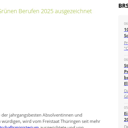
BR
Grünen Berufen 2025 ausgezeichnet
06
1
S
P
"O
06
S
P
b
E
D
G
05
E
 der jahrgangsbesten Absolventinnen und
2
 würdigen, wird vom Freistaat Thüringen seit mehr
D
tschaftsministerium
ausgerichtete und von