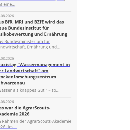
t eine...
.08.2026
us BfR, MRI und BZfE wird das
eue Bundesinstitut für
isikobewertung und Ernährung
as Bundesministerium für
ndwirtschaft, Ernährung und...
.08.2026
raxistag "Wassermanagement in
er Landwirtschaft" am
rockenforschungszentrum
chwarzenau
asser als knappes Gut." – so...
.08.2026
as war die AgrarScouts-
kademie 2026
m Rahmen der AgrarScouts-Akademie
26 des...