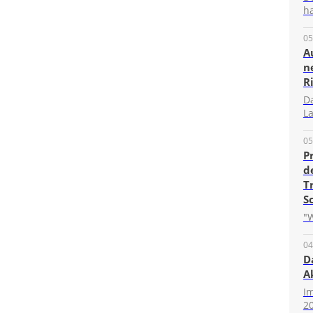
ha
05
A
n
R
D
La
05
P
d
T
S
"W
04
D
A
I
20