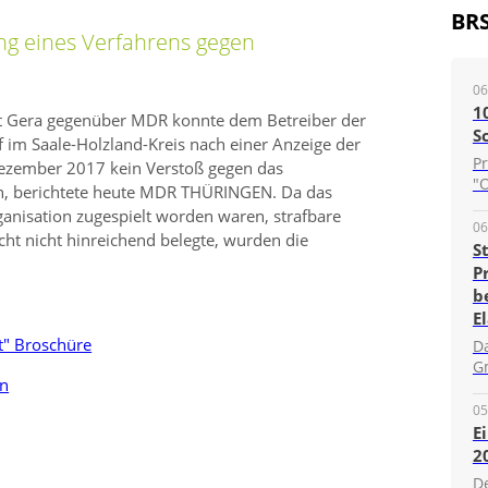
BR
ng eines Verfahrens gegen
06
1
ft Gera gegenüber MDR konnte dem Betreiber der
S
im Saale-Holzland-Kreis nach einer Anzeige der
P
ezember 2017 kein Verstoß gegen das
"O
n, berichtete heute MDR THÜRINGEN. Da das
ganisation zugespielt worden waren, strafbare
06
cht nicht hinreichend belegte, wurden die
S
P
b
E
t" Broschüre
D
G
en
05
E
2
D