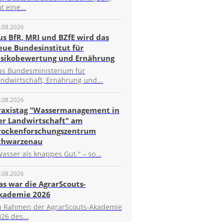
t eine...
.08.2026
us BfR, MRI und BZfE wird das
eue Bundesinstitut für
isikobewertung und Ernährung
as Bundesministerium für
ndwirtschaft, Ernährung und...
.08.2026
raxistag "Wassermanagement in
er Landwirtschaft" am
rockenforschungszentrum
chwarzenau
asser als knappes Gut." – so...
.08.2026
as war die AgrarScouts-
kademie 2026
m Rahmen der AgrarScouts-Akademie
26 des...