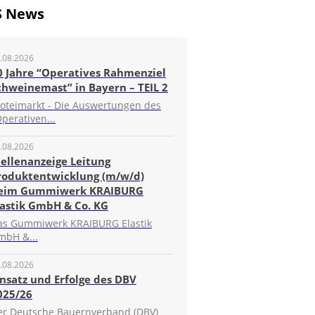
S News
.08.2026
0 Jahre “Operatives Rahmenziel
chweinemast” in Bayern – TEIL 2
roteimarkt - Die Auswertungen des
perativen...
.08.2026
tellenanzeige Leitung
roduktentwicklung (m/w/d)
eim Gummiwerk KRAIBURG
lastik GmbH & Co. KG
as Gummiwerk KRAIBURG Elastik
mbH &...
.08.2026
insatz und Erfolge des DBV
025/26
er Deutsche Bauernverband (DBV)