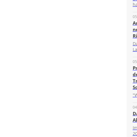
ha
05
A
n
R
D
La
05
P
d
T
S
"W
04
D
A
I
20