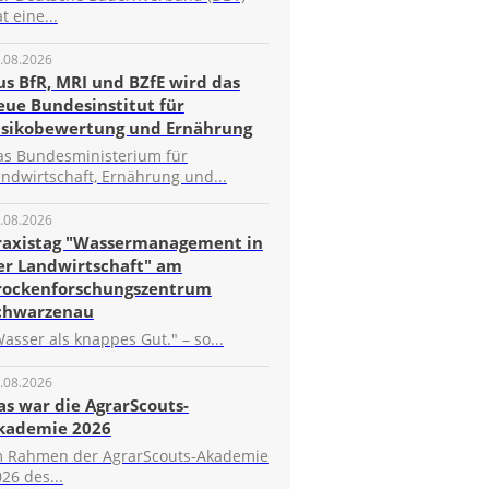
t eine...
.08.2026
us BfR, MRI und BZfE wird das
eue Bundesinstitut für
isikobewertung und Ernährung
as Bundesministerium für
ndwirtschaft, Ernährung und...
.08.2026
raxistag "Wassermanagement in
er Landwirtschaft" am
rockenforschungszentrum
chwarzenau
asser als knappes Gut." – so...
.08.2026
as war die AgrarScouts-
kademie 2026
m Rahmen der AgrarScouts-Akademie
26 des...