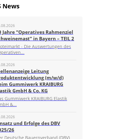
S News
.08.2026
0 Jahre “Operatives Rahmenziel
chweinemast” in Bayern – TEIL 2
roteimarkt - Die Auswertungen des
perativen...
.08.2026
tellenanzeige Leitung
roduktentwicklung (m/w/d)
eim Gummiwerk KRAIBURG
lastik GmbH & Co. KG
as Gummiwerk KRAIBURG Elastik
mbH &...
.08.2026
insatz und Erfolge des DBV
025/26
er Deutsche Bauernverband (DBV)