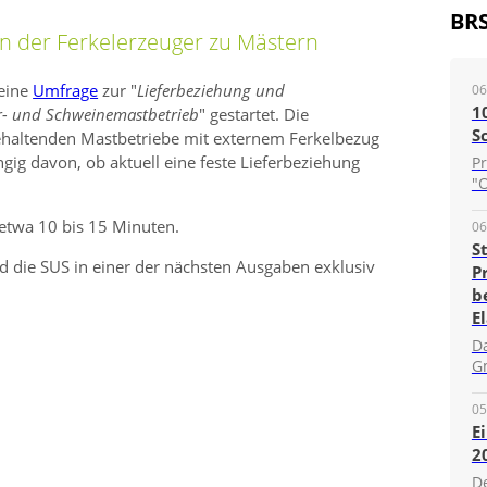
BR
n der Ferkelerzeuger zu Mästern
 eine
Umfrage
zur
Lieferbeziehung und
06
1
r- und Schweinemastbetrieb
gestartet.
Die
S
nehaltenden Mastbetriebe mit externem Ferkelbezug
gig davon, ob aktuell eine feste Lieferbeziehung
P
"O
etwa 10 bis 15 Minuten.
06
S
d die SUS in einer der nächsten Ausgaben exklusiv
P
b
E
D
G
05
E
2
D