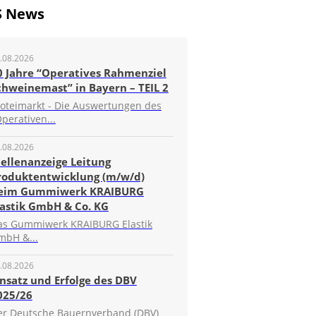
S News
.08.2026
0 Jahre “Operatives Rahmenziel
chweinemast” in Bayern – TEIL 2
roteimarkt - Die Auswertungen des
perativen...
.08.2026
tellenanzeige Leitung
roduktentwicklung (m/w/d)
eim Gummiwerk KRAIBURG
lastik GmbH & Co. KG
as Gummiwerk KRAIBURG Elastik
mbH &...
.08.2026
insatz und Erfolge des DBV
025/26
er Deutsche Bauernverband (DBV)