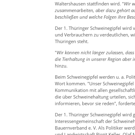
Waltershausen stattfinden wird.
Wir w
zusammenarbeiten, aber dazu gehört auc
beschließen und welche Folgen ihre Bes
Der 1. Thüringer Schweinegipfel wird ve
und Verbrauchern zu verdeutlichen, w
Thüringen steht.
Wir können nicht länger zulassen, das
die Tierhaltung in unserer Region aber 
hinzu.
Beim Schweinegipfel werden u. a. Poli
Wort kommen.
Unser Schweinegipfel 
Kommunikation mit allen gesellschaftli
die über Schweinehaltung urteilen, sic
informieren, bevor sie reden
, fordert
Der 1. Thüringer Schweinegipfel wird 
Interessengemeinschaft der Schweineh
Bauernverband e. V. Als Politiker werde
und Landwirtschaft Birgit Keller, Ola