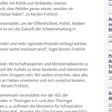
ollen mit Politik und Verbänden intensiv
ha
h, dass Politiker genau wissen, worüber sie
chlüsse haben
, so Kerstin Fröhlich.
05
A
ranstaltet, um der Öffentlichkeit, Politik, Medien
n
ie es um die Zukunft der Schweinehaltung in
R
D
La
s mehr und mehr regionale Produkte verlangt werden,
immer weiter erschwert wird
, fügte Kerstin Fröhlich
05
P
d
tiker, Wirtschaftsexperten und Ministerialbeamte zu
T
soll der Auftakt zu einer besseren und intensiveren
S
chen Gruppen sein. Wir wollen erreichen, dass alle,
"W
h an Fakten orientieren und sich zunächst bestens
e Kerstin Fröhlich.
04
D
gemeinsam veranstaltet von der IGS, der
A
alter in Thüringen e.V. und dem Thüringer
I
n u. a. auftreten die Ministerin für Infrastruktur
20
f Müller MdL, Bündnis 90 / Die Grünen und der CDU-