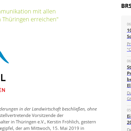
BR
munikation mit allen
n Thüringen erreichen
06
1
S
P
"O
06
S
P
b
E
D
G
änderungen in der Landwirtschaft beschließen, ohne
05
 stellvertretende Vorsitzende der
E
ter in Thüringen e.V., Kerstin Fröhlich, gestern
2
negipfel, der am Mittwoch, 15. Mai 2019 in
D