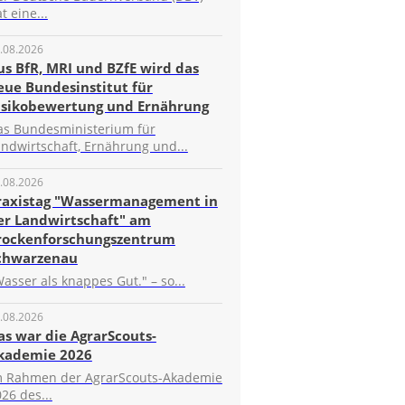
t eine...
.08.2026
us BfR, MRI und BZfE wird das
eue Bundesinstitut für
isikobewertung und Ernährung
as Bundesministerium für
ndwirtschaft, Ernährung und...
.08.2026
raxistag "Wassermanagement in
er Landwirtschaft" am
rockenforschungszentrum
chwarzenau
asser als knappes Gut." – so...
.08.2026
as war die AgrarScouts-
kademie 2026
m Rahmen der AgrarScouts-Akademie
26 des...