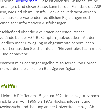
as Thema
Biosicherheit
. Diese ist einer der Grundbausteine,
erlangen. Und dieser Status kann für den Fall, dass die ASP
 sein, wie und ob im Ernstfall Schweine verbracht werden
uch aus zu erwartenden rechtlichen Regelungen noch
 seinen sehr informativen Ausführungen.
bschließend über die Aktivitäten der ostdeutschen
ssstände bei der ASP-Bekämpfung aufzudecken. Mit dem
zt endlich mehr Bewegung in abgestimmte behördlichen
ert er aus den Geschehnissen:
Ein zentrales Team muss
n und anpacken!
narbeit mit Boehringer Ingelheim souverän von Doreen
rze werden die einzelnen Beiträge verfügbar sein.
Pfeiffer
. Helmuth Pfeiffer am 15. Januar 2021 in Leipzig kurz nach
n ist. Er war von 1969 bis 1973 Hochschuldozent und
hweinezucht und -haltung an der Universität Leipzig. Ab