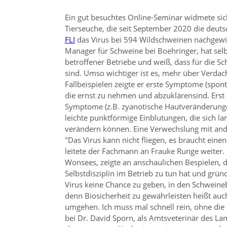
Ein gut besuchtes Online-Seminar widmete si
Tierseuche, die seit September 2020 die deuts
FLI
das Virus bei 594 Wildschweinen nachgewies
Manager für Schweine bei Boehringer, hat se
betroffener Betriebe und weiß, dass für die S
sind. Umso wichtiger ist es, mehr über Verd
Fallbeispielen zeigte er erste Symptome (spon
die ernst zu nehmen und abzuklärensind. Erst 
Symptome (z.B. zyanotische Hautveränderungen
leichte punktförmige Einblutungen, die sich 
verändern können. Eine Verwechslung mit and
Das Virus kann nicht fliegen, es braucht ein
leitete der Fachmann an Frauke Runge weiter. 
Wonsees, zeigte an anschaulichen Bespielen, d
Selbstdisziplin im Betrieb zu tun hat und grü
Virus keine Chance zu geben, in den Schweine
denn Biosicherheit zu gewährleisten heißt auc
umgehen. Ich muss mal schnell rein, ohne die 
bei Dr. David Sporn, als Amtsveterinär des L