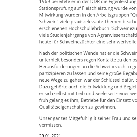
1969 bereitete er in der DDR die Eigenleistung
Stationsprüfung auf Fleischleistung wurde von
Mitwirkung wurden in den Arbeitsgruppen
Qu
Schwein
viele praxisrelevante Themen bearbeit
erschienenen Hochschullehrbuch
Schweinezu
viele Studienjahrgänge von Agrarwissenschaftl
heute für Schweinezüchter eine sehr wertvolle
Nach der politischen Wende hat er die Schweine
unterhielt besonders regen Kontakte zu den
Herausforderungen an die Schweinezucht regen
partizipieren zu lassen und seine große Bega
neue Wege zu gehen war der Schlüssel dafür, da
Dazu gehörte auch die Entwicklung und Begl
er sich selbst mit Leib und Seele seit seiner 
früh gelang es ihm, Betriebe für den Einsatz 
Qualitätseigenschaften zu gewinnen.
Unser ganzes Mitgefühl gilt seiner Frau und s
vermissen.
29.01.2021