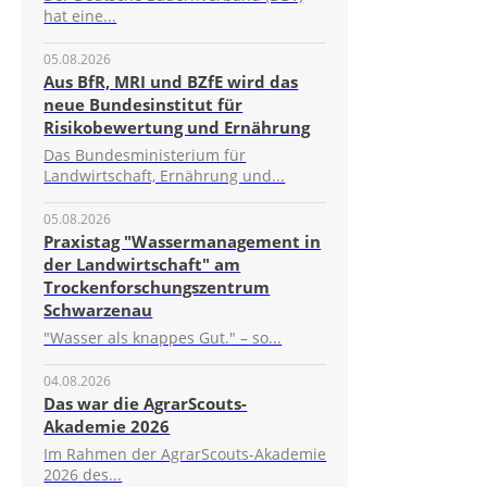
hat eine...
05.08.2026
Aus BfR, MRI und BZfE wird das
neue Bundesinstitut für
Risikobewertung und Ernährung
Das Bundesministerium für
Landwirtschaft, Ernährung und...
05.08.2026
Praxistag "Wassermanagement in
der Landwirtschaft" am
Trockenforschungszentrum
Schwarzenau
"Wasser als knappes Gut." – so...
04.08.2026
Das war die AgrarScouts-
Akademie 2026
Im Rahmen der AgrarScouts-Akademie
2026 des...