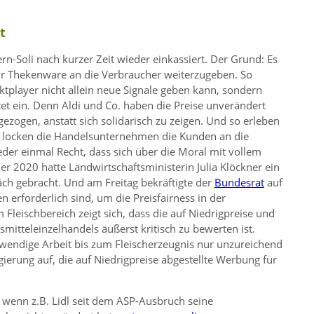
t
rn-Soli nach kurzer Zeit wieder einkassiert. Der Grund: Es
 für Thekenware an die Verbraucher weiterzugeben. So
ktplayer nicht allein neue Signale geben kann, sondern
et ein. Denn Aldi und Co. haben die Preise unverändert
ezogen, anstatt sich solidarisch zu zeigen. Und so erleben
 locken die Handelsunternehmen die Kunden an die
ieder einmal Recht, dass sich über die Moral mit vollem
r 2020 hatte Landwirtschaftsministerin Julia Klöckner ein
äch gebracht. Und am Freitag bekräftigte der
Bundesrat
auf
erforderlich sind, um die Preisfairness in der
Fleischbereich zeigt sich, dass die auf Niedrigpreise und
itteleinzelhandels äußerst kritisch zu bewerten ist.
twendige Arbeit bis zum Fleischerzeugnis nur unzureichend
erung auf, die auf Niedrigpreise abgestellte Werbung für
wenn z.B. Lidl seit dem ASP-Ausbruch seine