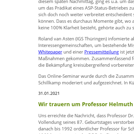
diesem späten Nachmittag, ging es u.a. um d
um das Prädikat eines ASP-Status-Betriebes zu 
sich doch noch weiter verbreitet entscheident
können. Dass es durchaus Momente gibt, wo a
keine 100% Klarheit besteht, gehörte auch zu
Roland van Asten (IGS Thüringen) infomierte a
Interessengemeinschaften, um bestehende Mi
Whitepaper
und einer
Pressemitteilung
ist jet
Maßnahmen gekommen. Zusammenfassend ford
die Bekämpfung kreisübergreifend vorbereite
Das Online-Seminar wurde durch die Zusamme
Schillkamp moderiert und aufgezeichnet. In Kü
31.01.2021
Wir trauern um Professor Helmuth 
Uns erreichte die Nachricht, dass Professor Dr
Vollendung seines 87. Geburtstages verstorbe
danach bis 1992 ordentlicher Professor für Sc