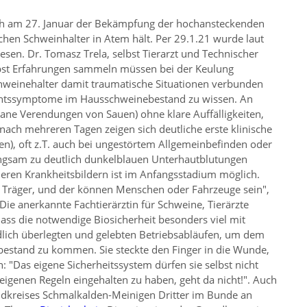
ch am 27. Januar der Bekämpfung der hochansteckenden
chen Schweinhalter in Atem hält. Per 29.1.21 wurde laut
en. Dr. Tomasz Trela, selbst Tierarzt und Technischer
lbst Erfahrungen sammeln müssen bei der Keulung
chweinehalter damit traumatische Situationen verbunden
achtssymptome im Hausschweinebestand zu wissen. An
tane Verendungen von Sauen) ohne klare Auffälligkeiten,
nach mehreren Tagen zeigen sich deutliche erste klinische
), oft z.T. auch bei ungestörtem Allgemeinbefinden oder
langsam zu deutlich dunkelblauen Unterhautblutungen
eren Krankheitsbildern ist im Anfangsstadium möglich.
en Träger, und der können Menschen oder Fahrzeuge sein
,
Die anerkannte Fachtierärztin für Schweine, Tierärzte
ass die notwendige Biosicherheit besonders viel mit
ndlich überlegten und gelebten Betriebsabläufen, um dem
bestand zu kommen. Sie steckte den Finger in die Wunde,
h:
Das eigene Sicherheitssystem dürfen sie selbst nicht
eigenen Regeln eingehalten zu haben, geht da nicht!
. Auch
andkreises Schmalkalden-Meinigen Dritter im Bunde an