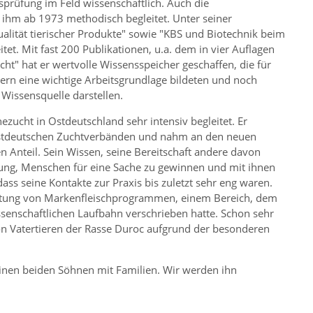
sprüfung im Feld wissenschaftlich. Auch die
 ihm ab 1973 methodisch begleitet. Unter seiner
alität tierischer Produkte
sowie
KBS und Biotechnik beim
et. Mit fast 200 Publikationen, u.a. dem in vier Auflagen
cht
hat er wertvolle Wissensspeicher geschaffen, die für
ern eine wichtige Arbeitsgrundlage bildeten und noch
 Wissensquelle darstellen.
zucht in Ostdeutschland sehr intensiv begleitet. Er
 ostdeutschen Zuchtverbänden und nahm an den neuen
 Anteil. Sein Wissen, seine Bereitschaft andere davon
bung, Menschen für eine Sache zu gewinnen und mit ihnen
ss seine Kontakte zur Praxis bis zuletzt sehr eng waren.
eitung von Markenfleischprogrammen, einem Bereich, dem
wissenschaftlichen Laufbahn verschrieben hatte. Schon sehr
von Vatertieren der Rasse Duroc aufgrund der besonderen
einen beiden Söhnen mit Familien. Wir werden ihn