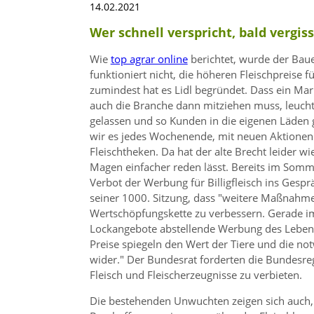
14.02.2021
Wer schnell verspricht, bald vergiss
Wie
top agrar online
berichtet, wurde der Baue
funktioniert nicht, die höheren Fleischpreise
zumindest hat es Lidl begründet. Dass ein Mar
auch die Branche dann mitziehen muss, leucht
gelassen und so Kunden in die eigenen Läden g
wir es jedes Wochenende, mit neuen Aktionen
Fleischtheken. Da hat der alte Brecht leider w
Magen einfacher reden lässt. Bereits im Somme
Verbot der Werbung für Billigfleisch ins Gespr
seiner 1000. Sitzung, dass
weitere Maßnahmen 
Wertschöpfungskette zu verbessern. Gerade im 
Lockangebote abstellende Werbung des Lebensm
Preise spiegeln den Wert der Tiere und die no
wider.
Der Bundesrat forderten die Bundesregi
Fleisch und Fleischerzeugnisse zu verbieten.
Die bestehenden Unwuchten zeigen sich auch, 